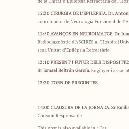
de la Unitat d’Epilèpsia Refractària de l’Hosp
12:30
CIRURGIA DE L’EPILEPSIA
.
Dr. Anton
coordinador de Neurologia Funcional de l’Hos
12:50
AVANÇOS EN NEUROIMATGE
.
Dr. Ju
Radiodiagnòstic d’ASCIRES a l’Hospital Unive
seua Unitat d’Epilèpsia Refractària
13:10
PRESENT I FUTUR DELS DISPOSITIU
Sr Ismael Beltrán García
. Enginyer i associ
13:30
TORN DE PREGUNTES
14:00
CLAUSURA DE LA JORNADA. Sr Emili
Consum Responsable
This post is also available in
/ Cas
.