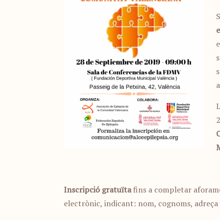
S
e
e
s
s
a
L
2
C
Inscripció gratuïta
fins a completar aforame
electrònic, indicant: nom, cognoms, adreça 