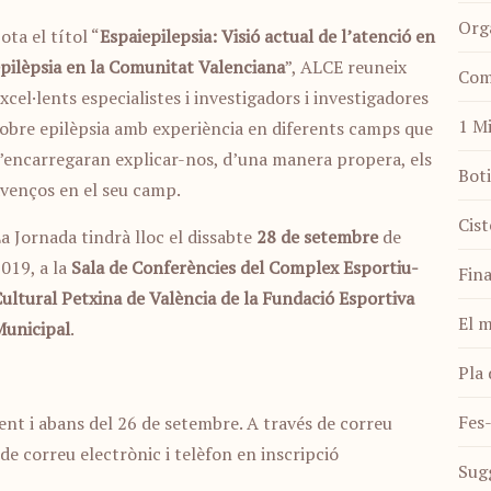
Org
ota el títol “
Espaiepilepsia: Visió actual de l’atenció en
pilèpsia en la Comunitat Valenciana
”, ALCE reuneix
Com
xcel·lents especialistes i investigadors i investigadores
1 Mi
obre epilèpsia amb experiència en diferents camps que
’encarregaran explicar-nos, d’una manera propera, els
Bot
venços en el seu camp.
Cist
a Jornada tindrà lloc el dissabte
28 de setembre
de
019, a la
Sala de Conferències del Complex Esportiu-
Fina
ultural Petxina de València de la Fundació Esportiva
El 
Municipal
.
Pla 
Fes-
nt i abans del 26 de setembre. A través de correu
de correu electrònic i telèfon en
inscripció
Sug