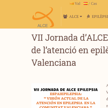
Val
/ Cas
ALCE
EPILÈPS
VII Jornada d’ALCE 
de l’atenció en epi
Valenciana
A
V
d
n