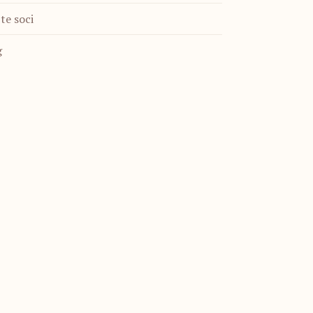
te soci
g