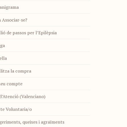
anigrama
 Associar-se?
lió de passos per l’Epilèpsia
iga
ella
litza la compra
meu compte
d’Atenció (Valenciano)
te Voluntaria/o
geriments, queixes i agraïments