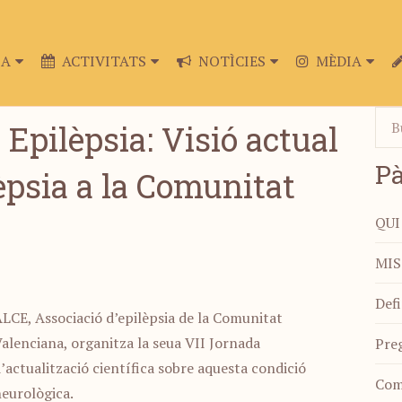
IA
ACTIVITATS
NOTÌCIES
MÈDIA
Epilèpsia: Visió actual
Pà
lèpsia a la Comunitat
QUI
MIS
Defi
LCE, Associació d’epilèpsia de la Comunitat
alenciana, organitza la seua VII Jornada
Preg
’actualització científica sobre aquesta condició
Com 
eurològica.