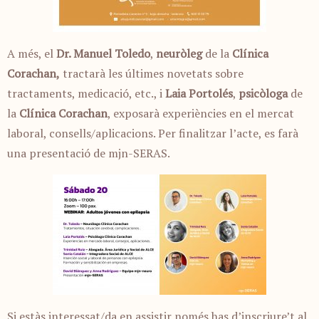
A més, el
Dr. Manuel Toledo
,
neuròleg
de la
Clínica
Corachan,
tractarà les últimes novetats sobre
tractaments, medicació, etc., i
Laia Portolés
,
psicòloga
de
la
Clínica Corachan
, exposarà experiències en el mercat
laboral, consells/aplicacions. Per finalitzar l’acte, es farà
una presentació de mjn-SERAS.
Si estàs interessat/da en assistir només has d’inscriure’t al