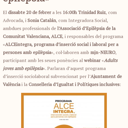
El
dissabte 20 de febrer
a les
16:00h
Trinidad Ruiz
, com
Advocada, i
Sonia Catalán
, com Integradora Social,
ambdues professionals de
l’Associació d’Epilèpsia de la
Comunitat Valenciana, ALCE
, i responsables del programa
«
ALCEintegra, programa d’inserció social i laboral per a
persones amb epilèpsia
«, col·laboren amb
mjn-NEURO
,
participant amb les seues ponències al
webinar
«
Adults
joves amb epilèpsia
«. Parlaran d’aquest programa
d’inserció sociolaboral subvencionat per l’
Ajuntament
de
València
i la
Conselleria d’Igualtat i Polítiques inclusives
: