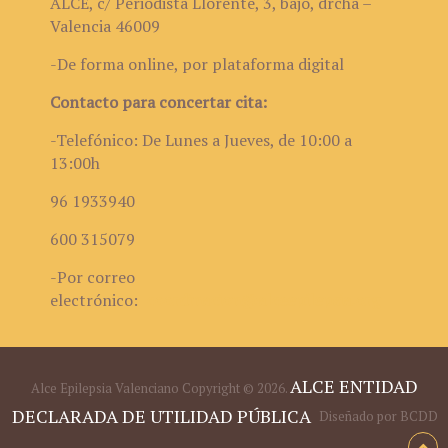
ALCE, c/ Periodista Llorente, 3, bajo, drcha –
Valencia 46009
-De forma online, por plataforma digital
Contacto para concertar cita:
-Telefónico: De Lunes a Jueves, de 10:00 a
13:00h
96 1933940
600 315079
-Por correo
electrónico:
coordinacion@alceepilepsia.org
ALCE ENTIDAD
Alce Epilepsia Valenciano
Copyright © 2026.
DECLARADA DE UTILIDAD PÚBLICA
Diseñado por BCDD