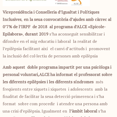
Vicepresidència i Conselleria d’Igualtat i Polítiques
Inclusives
,
en la seua convocatòria d’ajudes amb càrrec al
0’7% de l’IRPF de 2018 al programa d’ALCE «Epicole-
Epilabora»
,
durant 2019
s’ha aconseguit sensibilitzar i
difondre en el mig educatiu i laboral la realitat de
l’epilèpsia facilitant així el canvi d’actituds i promovent
la inclusió del col·lectiu de persones amb epilèpsia
Amb aquest doble programa impartit per una psicòloga i
personal voluntari,ALCE ha informat el professorat sobre
les diferents epilèpsies i les diferents síndromes
més
freqüents entre xiquets i xiquetes i adolescents amb la
finalitat de facilitar la seua detecció primerenca i s’ha
format sobre com procedir i atendre una persona amb
una crisi d’epilèpsia. Igualment en
l’àmbit laboral
s’ha